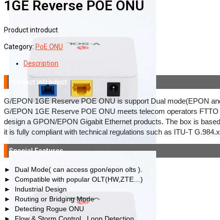
1GE Reverse POE ONU
Product introduct
Category:
PoE ONU
Description
Product introduct
G/EPON 1GE Reserve POE ONU is support Dual mode(EPON an
G/EPON 1GE Reserve POE ONU
meets
telecom operators
FTTO 
design
a
GPON/EPON
Gigabit
Ethernet products
.
The
box
is based
it is fully compliant with technical regulations such as ITU-T G.984
Special Features
►
Dual Mode( can access gpon/epon olts ).
► Compatible with popular OLT(HW,ZTE…)
► Industrial Design
► Routing or Bridging Mode
► Detecting Rogue ONU
► Flow & Storm Control , Loop Detection