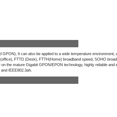
d GPON),
It can also be applied to a wide temperature environment, a
(office), FTTD (Desk), FTTH(Home) broadband speed, SOHO broa
 on the mature Gigabit GPON/EPON technology, highly reliable and ea
.x and IEEE802.3ah.