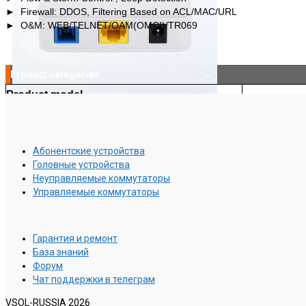
► Firewall: DDOS, Filtering Based on ACL/MAC/URL
► O&M: WEB/TELNET/OAM(OMCI)/TR069
Product categories
Product model
1 G/EPON+
V2801S
1 G/EPON+
V2801SD-1GPD
Абонентские устройства
Головные устройства
Неуправляемые коммутаторы
Управляемые коммутаторы
Гарантия и ремонт
База знаний
Форум
Чат поддержки в телеграм
VSOL-RUSSIA 2026