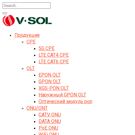
Продукция
CPE
5G CPE
LTE CAT4 CPE
LTE CAT6 CPE
OLT
EPON OLT
GPON OLT
XGS-PON OLT
Наружный GPON OLT
Оптический модуль pon
ONU/ONT
CATV ONU
DATA ONU
PoE ONU
WiFi ONU