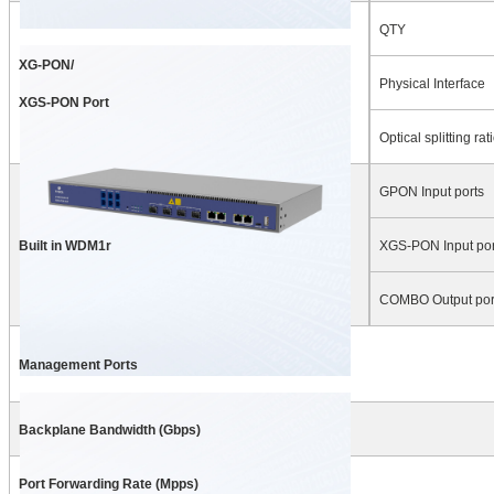
QTY
XG-PON/
Physical Interface
XGS-PON Port
Optical splitting rat
GPON Input ports
Built in WDM1r
XGS-PON Input por
COMBO Output por
Management Ports
Backplane Bandwidth (Gbps)
Port Forwarding Rate (Mpps)