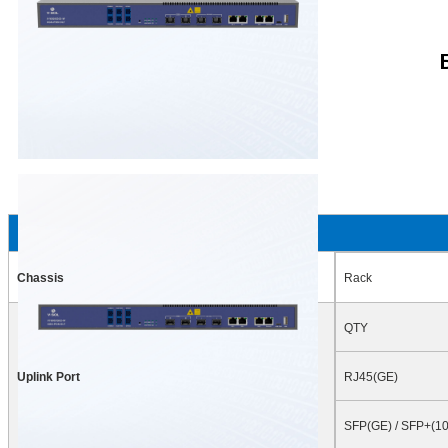
Chassis
Rack
QTY
Uplink Port
RJ45(GE)
SFP(GE) / SFP+(1