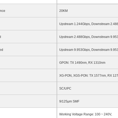
ance
20KM
Upstream
1.244
Gbps, Downstream 2.48
d
Upstream 2.488Gbps, Downstream
9.95
ed
Upstream
9.953
Gbps, Downstream
9.95
GPON: TX 1490nm, RX 1310nm
XG-PON, XGS-PON: TX 1577nm, RX 12
SC/UPC
9/125μm SMF
Working
Voltage Range: 100
~
240V,