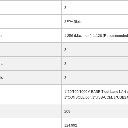
2
SFP+ Slots
io
1:256 (Maximum), 1:128 (Recommended
2
ts
2
ts
2
1*10/100/1000M
BASE-T
out-band LAN p
1*CONSOLE port,1*USB-COM, 1*USB2.
208
124.992