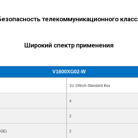
Безопасность телекоммуникационного класс
Широкий спектр применения
V1600XG02
-W
1U 19Inch Standard Box
4
2
0GE)
2