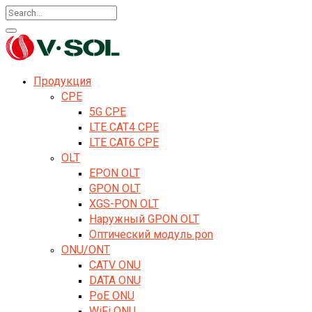
Продукция
CPE
5G CPE
LTE CAT4 CPE
LTE CAT6 CPE
OLT
EPON OLT
GPON OLT
XGS-PON OLT
Наружный GPON OLT
Оптический модуль pon
ONU/ONT
CATV ONU
DATA ONU
PoE ONU
WiFi ONU