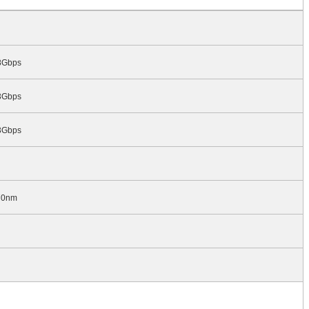
8Gbps
3
Gbps
3
Gbps
70nm